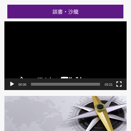
談書‧沙龍
影
片
播
放
器
00:00
03:21