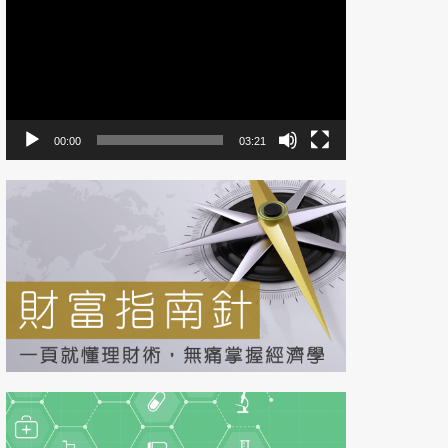
片
播
放
器
00:00
03:21