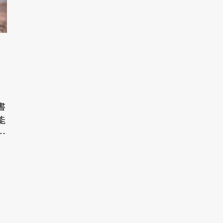
書
能
⋯