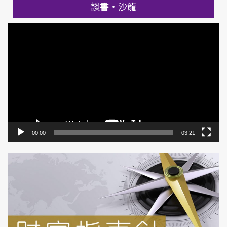
談書‧沙龍
影
片
播
放
器
00:00
03:21