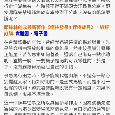
行走江湖總有一些時候不得不滿頭大汗尋覓公廁。即
使瀕臨失禁邊緣終於有幸找到了公廁，沒有廁紙怎麼
辦呢？
節錄林創成最新著作《嚮往發呆4 伴疫歲月》，歡迎
訂購:
實體書、電子書
在台灣讀書的年代，曾經就遇過這樣的尷尬場景，先
是臉容扭曲釋放絞肚痛的負能量，然後絞盡腦汁發揮
正能量，苦苦思索如何善後。還虧自己尚有一點小聰
明，靈機一觸，一雙襪子是絕對可以犧牲的，於是
乎，沒有廁紙毋須委屈自己的手指。
事急馬行田之時，襪子能夠代替廁紙，不過有一點必
須提醒大家，假如你用的不是坐式馬桶，而是平地一
個窿的坑洞，蹲式姿勢脫鞋脫襪有一定難度，如果不
慎跌倒，後果不堪想像。
這一件陳年往事之所以具備參考作用，因為號稱先進
富裕的香港竟然變得愈窮愈見鬼，買口罩必須通宵排
隊，逛超市隨時十架九空，只要傳出缺貨的消息，所