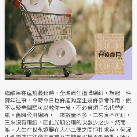
繼續呆在瘟疫蔓延時，全城瘋狂搶購廁紙，想起一件
陳年往事，今時今日也許能夠產生幾許參考作用，說
不定緊急關頭可以救你一命，不必勞煩手指代替廁
紙。舊時公用廁所，一來數量不多，二來臭不可耐，
三來沒有廁紙，因此光顧公廁的次數少之少。然而
嘛，人生在世永遠要在大小二便之間掙扎求存，何況
生理需要往往像天氣或女友脾氣那樣不似預期，所以