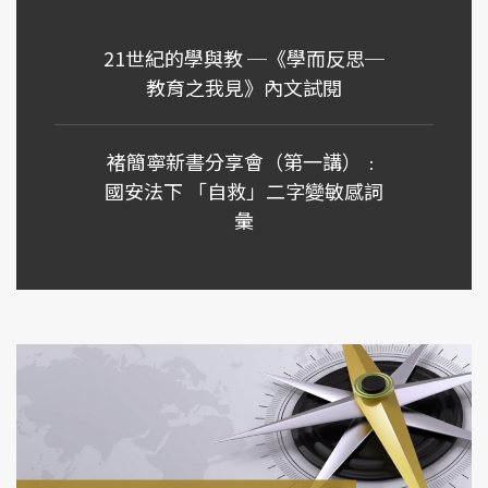
21世紀的學與教 ─《學而反思─
教育之我見》內文試閱
褚簡寧新書分享會（第一講）﹕
國安法下 「自救」二字變敏感詞
彙