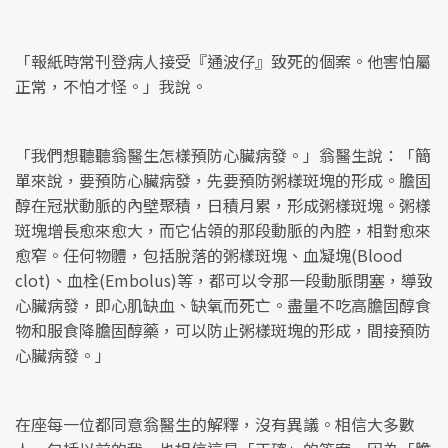
「報紙時常刊登病人接受『通波仔』致死的個案。他害怕屬
正常，不怕才怪。」我說。
「我們想聽聽翁醫生怎樣預防心臟病發。」翁醫生說：「簡
單來說，要預防心臟病發，先要預防粥樣斑塊的形成。膽固
醇在冠狀動脈的內壁聚積，日積月累，形成粥樣斑塊。粥樣
斑塊增長愈來愈大，而它佔領的那段動脈的內腔，相對愈來
愈窄。任何物體，包括脫落的粥樣斑塊、血凝塊(Blood
clot)、血栓(Embolus)等，都可以令那一段動脈閉塞，導致
心臟病發，即心肌缺血、缺氧而死亡。盡量不吃高膽固醇食
物和服食降膽固醇藥，可以防止粥樣斑塊的形成，間接預防
心臟病發。」
在座每一位都同意翁醫生的解釋，沒有異議。相信大多數