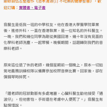
節錄自伍志堅著作《治本清源(1) 不吃藥的健康智慧》，歡
迎訂購：
實體書、電子書
翁醫生是低我一班的中學校友。他在香港大學醫學院畢業
後，進修外科，一直在香港執業，是一位知名的外科醫生。
一晚，我們和幾位同學為剛從美國回港、幾十年沒有見面的
化學科老師洗塵，一起聚餐。晚餐期間，話題轉到我們的音
樂科老師。
原來這位退了休的老師，幾個星期前一個晚上，原本一切如
常地義務訓練校隊以備賽參加校際音樂比賽。回家後，卻在
彈鋼琴時猝死。
「鍾老師的冠狀動脈有多處堵塞，心臟科醫生勸他接受『通
波仔』，但他害怕，手術還在考慮中人便死了。」翁醫生有
點惋惜說。