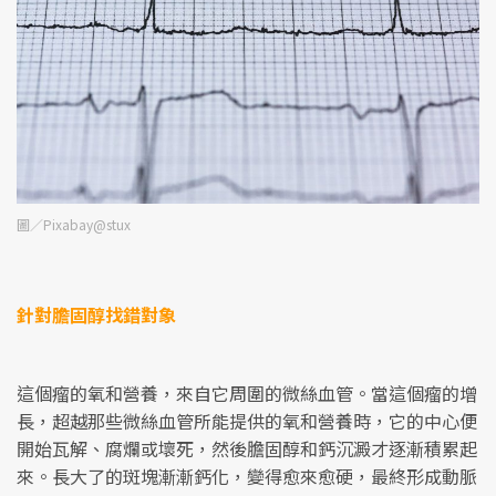
圖／Pixabay@stux
針對膽固醇
找錯對象
這個瘤的氧和營養，來自它周圍的微絲血管。當這個瘤的增
長，超越那些微絲血管所能提供的氧和營養時，它的中心便
開始瓦解、腐爛或壞死，然後膽固醇和鈣沉澱才逐漸積累起
來。長大了的斑塊漸漸鈣化，變得愈來愈硬，最終形成動脈