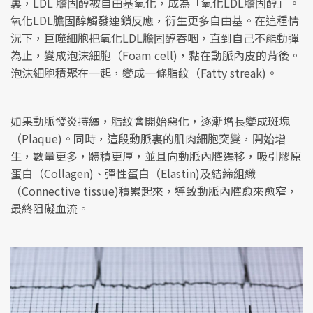
裏，LDL 膽固醇被自由基氧化，成為「氧化LDL膽固醇」。
氧化LDL膽固醇觸發連鎖反應，衍生更多自由基。在這種情
況下，巨噬細胞把氧化LDL膽固醇吞咽，直到自己不能動彈
為止，變成泡沫細胞（Foam cell)，黏在動脈內皮的背後。
泡沫細胞積聚在一起，變成一條脂紋（Fatty streak)。
如果動脈發炎持續，脂紋會開始惡化，逐漸增長變成斑塊
（Plaque)。同時，這段動脈裏的肌肉細胞突變，開始增
生，數量更多，體積更厚，並且向動脈內腔遷移，吸引膠原
蛋白（Collagen)、彈性蛋白（Elastin)及結締組織
（Connective tissue)積累起來，導致動脈內腔愈來愈窄，
最終阻礙血流。