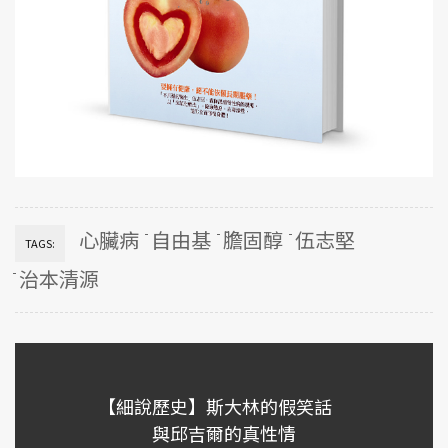
心臟病
自由基
膽固醇
伍志堅
TAGS:
治本清源
【細說歷史】斯大林的假笑話
與邱吉爾的真性情