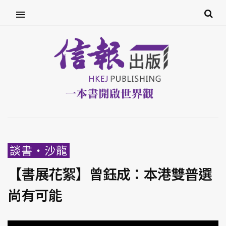
談書‧沙龍
【書展花絮】曾鈺成：本港雙普選
尚有可能