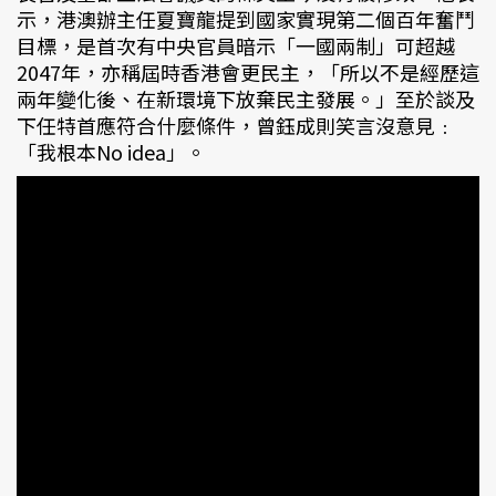
示，港澳辦主任夏寶龍提到國家實現第二個百年奮鬥
目標，是首次有中央官員暗示「一國兩制」可超越
2047年，亦稱屆時香港會更民主，「所以不是經歷這
兩年變化後、在新環境下放棄民主發展。」至於談及
下任特首應符合什麼條件，曾鈺成則笑言沒意見﹕
「我根本No idea」。