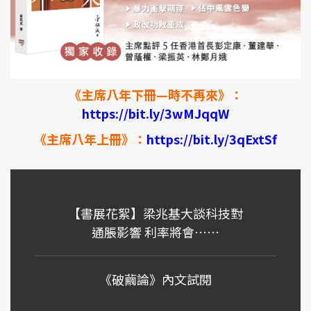
《主席八年下冊—時不再來》：
https://bit.ly/3wMJqqW
《
主席八年上冊
》：
https://
bit.ly
/3qExtSf
【書展花絮】梁兆基大談科技對
通脹影響 利率將會……
《破繭論》內文試閱