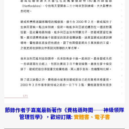
節錄作者于嘉嵐最新著作《費格遜時間──神級領隊
管理哲學》，歡迎訂購:
實體書、電子書