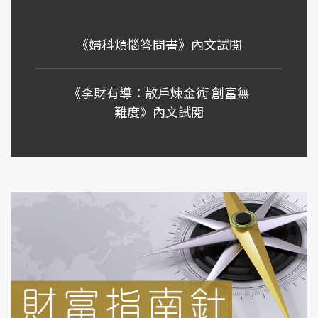
《婦科煩惱答問書》內文試閱
《李財有導：散戶煉金術 創富無
難度》內文試閱