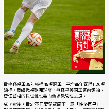
費格遜領軍39年橫掃49項冠軍，平均每年贏得1.26項
錦標，戰績傲視歐洲球壇，無怪乎英國工黨前領袖、
曾任首相的貝理雅也要向他求教管理之道。
成功背後，費Sir不但要駕馭麾下一眾「性格巨星」，