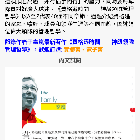
還須頂着高層「外行插手內行」的壓力，同時要紆尊
降貴討好廣大球迷。《費格遜時間──神級領隊管理
哲學》以A至Z代表40個不同章節，通過介紹費格遜
的家庭、嗜好、球員和領隊生涯等不同面貌，闡述這
位偉大領隊的管理哲學。
節錄作者于嘉嵐最新著作《費格遜時間──神級領隊
管理哲學》，歡迎訂購:
實體書、電子書
內文試閱