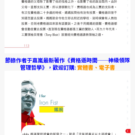
節錄作者于嘉嵐最新著作《費格遜時間──神級領隊
管理哲學》，歡迎訂購:
實體書、電子書